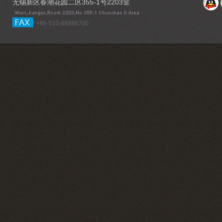
无锡新区春潮花园二区355-1号2203室
+86-510-66888700