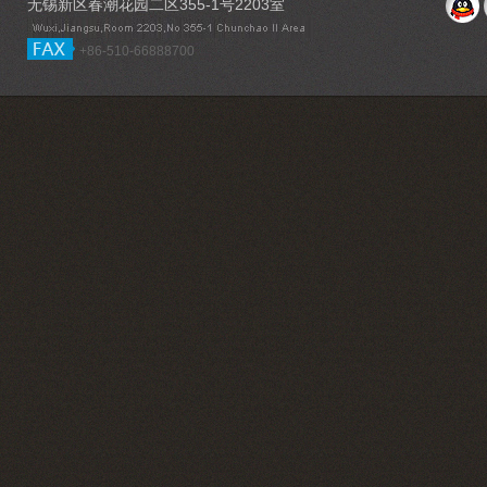
无锡新区春潮花园二区355-1号2203室
+86-510-66888700