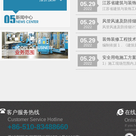
江苏省建筑与装饰工
05.29
2022
江苏省建筑与装饰工程计价
风管风速及防排
05.29
2022
风管风速及防排烟计算
装饰装修工程技
05.29
2022
编制依据 1．《建筑装
安全用电施工方
05.29
2022
1）施工现场范围内上
客户服务热线
在线
Customer Service Hotline
Onlin
+86-510-83488660