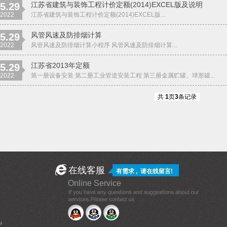
江苏省建筑与装饰工程计价定额(2014)EXCEL版及说明
5.29
2022
江苏省建筑与装饰工程计价定额(2014)EXCEL版...
风管风速及防排烟计算
5.29
2022
风管风速及防排烟计算小程序 风管风速及防排烟计算...
江苏省2013年定额
5.29
2022
第一册设备安装 第二册工业管道安装工程 第三册金属贮罐、球形罐...
共
1
页
3
条记录
在线客服
有需求 , 请
在线留言
!
Online Service