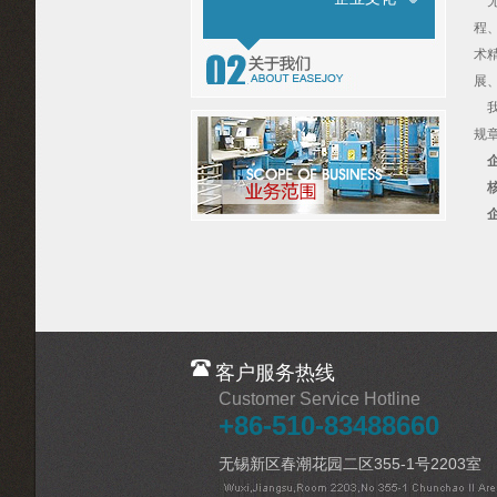
程
术
展
我
规
企
核
企
客户服务热线
Customer Service Hotline
+86-510-83488660
无锡新区春潮花园二区355-1号2203室